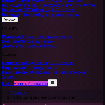
Презентации
PowerPoint, Keynote, слайды
Голос для игр
НПС и персонажи для Unity, Unreal
Голос для TikTok
Тренды, POV и Shorts
Голос для Reels
Instagram-рилс и сторис
Голоса
По типу
Мужские
Дикторские и разговорные
Женские
Мягкие и деловые
Диктор
Поставленный голос
Особые
С эмоциями
Радость, грусть, ирония
На русском
Точные ударения
На английском
Американский и британский
Тарифы
Войти
Начать бесплатно
Главная
/
Голос диктора нейросеть онлайн