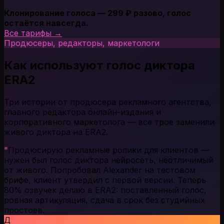
Клонирование голоса — 299 ₽ разово, голос
остаётся навсегда.
Все тарифы →
Продюсеры, редакторы, маркетологи
Как используют голос диктора
ERA2
Три истории от продюсера рекламного агентства,
главного редактора онлайн-издания и
корпоративного маркетолога — все трое заменили
живого диктора на ERA2.
"
Продюсирую рекламные ролики для клиентов —
нужен был голос диктора нейросеть, неотличимый
от живого. Попробовал Alexander на тестовом
брифе, клиент утвердил с первой версии. Теперь
80% озвучек делаю в ERA2: поставленный голос,
ровная артикуляция, сдача в срок без студийных
простоев.
Д