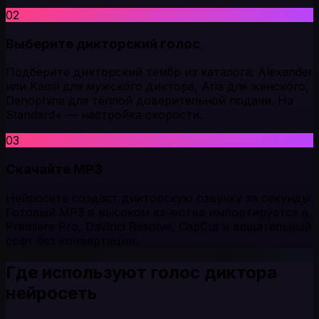
02
Выберите дикторский голос
Подберите дикторский тембр из каталога: Alexander
или Kamil для мужского диктора, Aria для женского,
Denophine для тёплой доверительной подачи. На
Standard+ — настройка скорости.
03
Скачайте MP3
Нейросеть создаст дикторскую озвучку за секунды.
Готовый MP3 в высоком качестве импортируется в
Premiere Pro, DaVinci Resolve, CapCut и вещательный
софт без конвертации.
Где используют голос диктора
нейросеть