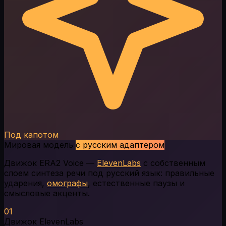
Под капотом
Мировая модель
с русским адаптером
Движок ERA2 Voice —
ElevenLabs
с собственным
слоем синтеза речи под русский язык: правильные
ударения,
омографы
, естественные паузы и
смысловые акценты.
01
Движок ElevenLabs