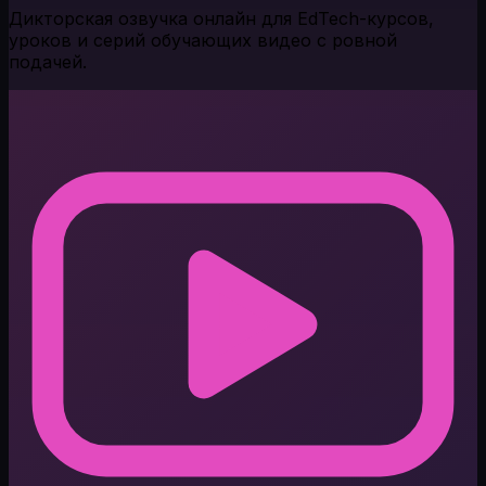
Дикторская озвучка онлайн для EdTech-курсов,
уроков и серий обучающих видео с ровной
подачей.