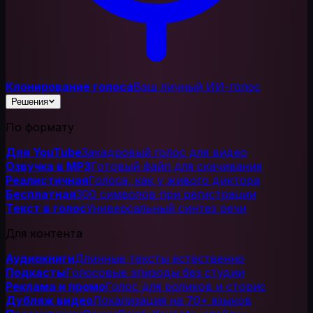
Клонирование голоса
Ваш личный ИИ-голос
Решения
По формату
Для YouTube
Закадровый голос для видео
Озвучка в MP3
Готовый файл для скачивания
Реалистичная
Голоса, как у живого диктора
Бесплатная
300 символов при регистрации
Текст в голос
Универсальный синтез речи
Для контента
Аудиокниги
Длинные тексты естественно
Подкасты
Голосовые эпизоды без студии
Реклама и промо
Голос для роликов и сторис
Дубляж видео
Локализация на 70+ языков