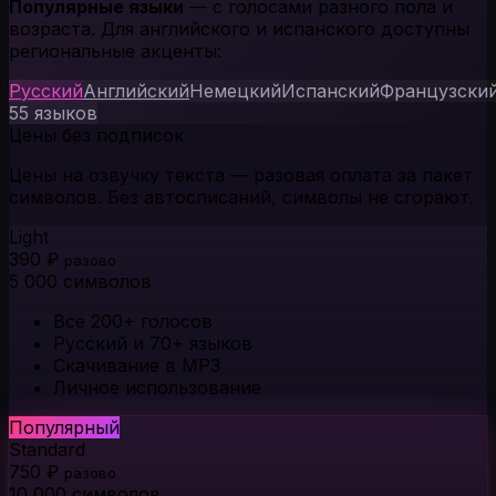
Популярные языки
— с голосами разного пола и
возраста. Для английского и испанского доступны
региональные акценты:
Русский
Английский
Немецкий
Испанский
Французски
55 языков
Цены без подписок
Цены на озвучку текста — разовая оплата за пакет
символов. Без автосписаний, символы не сгорают.
Light
390 ₽
разово
5 000 символов
Все 200+ голосов
Русский и 70+ языков
Скачивание в MP3
Личное использование
Популярный
Standard
750 ₽
разово
10 000 символов