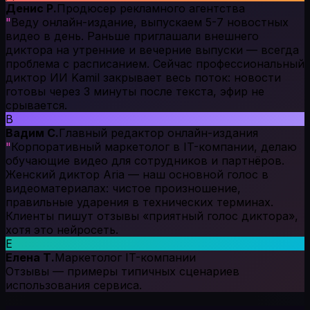
Денис Р.
Продюсер рекламного агентства
"
Веду онлайн-издание, выпускаем 5-7 новостных
видео в день. Раньше приглашали внешнего
диктора на утренние и вечерние выпуски — всегда
проблема с расписанием. Сейчас профессиональный
диктор ИИ Kamil закрывает весь поток: новости
готовы через 3 минуты после текста, эфир не
срывается.
В
Вадим С.
Главный редактор онлайн-издания
"
Корпоративный маркетолог в IT-компании, делаю
обучающие видео для сотрудников и партнёров.
Женский диктор Aria — наш основной голос в
видеоматериалах: чистое произношение,
правильные ударения в технических терминах.
Клиенты пишут отзывы «приятный голос диктора»,
хотя это нейросеть.
Е
Елена Т.
Маркетолог IT-компании
Отзывы — примеры типичных сценариев
использования сервиса.