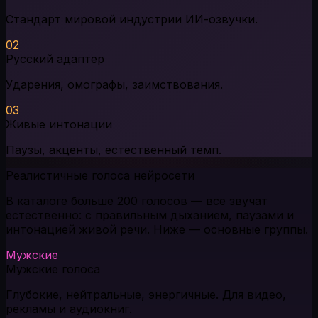
Стандарт мировой индустрии ИИ-озвучки.
02
Русский адаптер
Ударения, омографы, заимствования.
03
Живые интонации
Паузы, акценты, естественный темп.
Реалистичные голоса нейросети
В каталоге больше 200 голосов — все звучат
естественно: с правильным дыханием, паузами и
интонацией живой речи. Ниже — основные группы.
Мужские
Мужские голоса
Глубокие, нейтральные, энергичные. Для видео,
рекламы и аудиокниг.