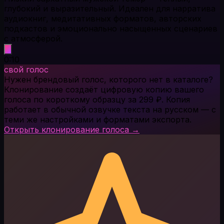
глубокий и выразительный. Идеален для нарратива
аудиокниг, медитативных форматов, авторских
подкастов и эмоционально насыщенных сценариев
с атмосферой.
0:10
свой голос
Нужен брендовый голос, которого нет в каталоге?
Клонирование создаёт цифровую копию вашего
голоса по короткому образцу за 299 ₽. Копия
работает в обычной озвучке текста на русском — с
теми же настройками и форматами экспорта.
Открыть клонирование голоса →