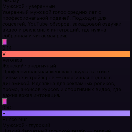
Nikolay
Мужской · уверенный
Уверенный мужской голос средних лет с
профессиональной подачей. Подходит для
соцсетей, YouTube-обзоров, закадровой озвучки
видео и рекламных интеграций, где нужна
собранная и читаемая речь.
0:14
V
Veronica
Женский · энергичный
Профессиональная женская озвучка в стиле
фильмов и трейлеров — энергичная подача с
динамикой. Идеальна для рекламных роликов,
промо, анонсов курсов и спортивных видео, где
важна яркая интонация.
0:40
P
Prince Nur
Мужской · глубокий
Низкий бархатный мужской тембр — тёплый,