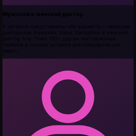
Мужской и женский диктор
В каталоге представлены оба варианта — мужские
дикторские Alexander, Kamil, Denophine и женский
диктор Aria. Плюс 100+ других поставленных
тембров в полном каталоге для специфических
задач.