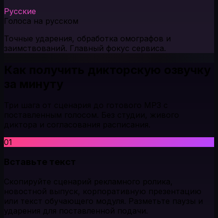
Русские
Голоса на русском
Точные ударения, обработка омографов и
заимствований. Главный фокус сервиса.
Как получить дикторскую озвучку
за минуту
Три шага от сценария до готового MP3 с
поставленным голосом. Без студии, живого
диктора и согласования расписания.
01
Вставьте текст
Скопируйте сценарий рекламного ролика,
новостной выпуск, корпоративную презентацию
или текст обучающего модуля. Разметьте паузы и
ударения для поставленной подачи.