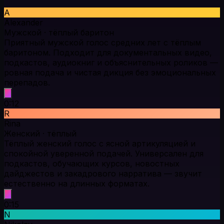
A
Alexander
Мужской · тёплый баритон
Приятный мужской голос средних лет с тёплым
баритоном. Подходит для документальных видео,
подкастов, аудиокниг и объяснительных роликов —
ровная подача и чистая дикция без эмоциональных
перепадов.
0:12
R
Rina
Женский · тёплый
Тёплый женский голос с ясной артикуляцией и
спокойной уверенной подачей. Универсален для
подкастов, обучающих курсов, новостных
дайджестов и закадрового нарратива — звучит
естественно на длинных форматах.
0:15
N