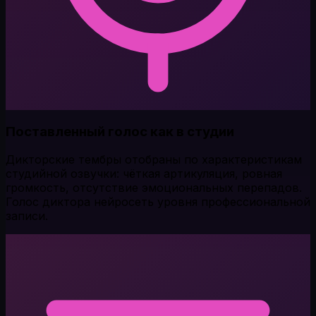
Поставленный голос как в студии
Дикторские тембры отобраны по характеристикам
студийной озвучки: чёткая артикуляция, ровная
громкость, отсутствие эмоциональных перепадов.
Голос диктора нейросеть уровня профессиональной
записи.