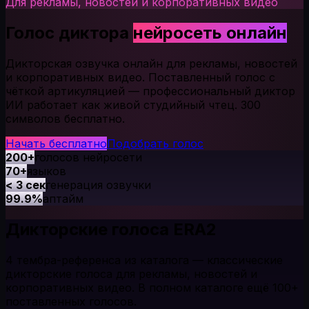
Для рекламы, новостей и корпоративных видео
Голос диктора
нейросеть онлайн
Дикторская озвучка онлайн для рекламы, новостей
и корпоративных видео. Поставленный голос с
чёткой артикуляцией — профессиональный диктор
ИИ работает как живой студийный чтец. 300
символов бесплатно.
Начать бесплатно
Подобрать голос
200+
голосов нейросети
70+
языков
< 3 сек
генерация озвучки
99.9%
аптайм
Дикторские голоса ERA2
4 тембра-референса из каталога — классические
дикторские голоса для рекламы, новостей и
корпоративных видео. В полном каталоге ещё 100+
поставленных голосов.