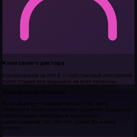
Клон своего диктора
Клонирование за 299 ₽ — собственный дикторский
голос студии или ведущего на всех проектах.
Русский и ещё 70 языков
Русская речь — главный фокус ERA2 Voice.
Нейросеть точно расставляет ударения, корректно
обрабатывает омографы и произносит
заимствования так, как это сделал бы живой
диктор.