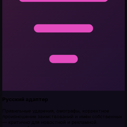
Русский адаптер
Правильные ударения, омографы, корректное
произношение заимствований и имён собственных
— критично для новостной и рекламной