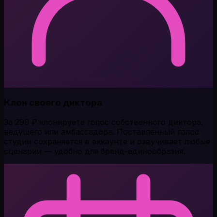
Клон своего диктора
За 299 ₽ клонируете голос собственного диктора,
ведущего или амбассадора. Поставленный голос
студии сохраняется в аккаунте и озвучивает любые
сценарии — удобно для бренд-единообразия.