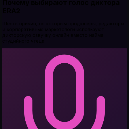
Почему выбирают голос диктора
ERA2
Шесть причин, по которым продюсеры, редакторы
и корпоративные маркетологи используют
дикторскую озвучку онлайн вместо найма
студийного чтеца.