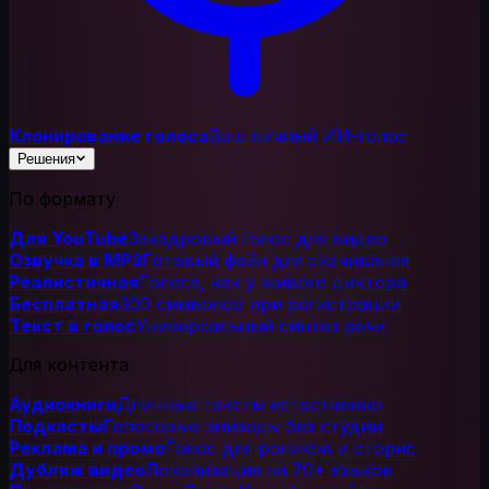
Клонирование голоса
Ваш личный ИИ-голос
Решения
По формату
Для YouTube
Закадровый голос для видео
Озвучка в MP3
Готовый файл для скачивания
Реалистичная
Голоса, как у живого диктора
Бесплатная
300 символов при регистрации
Текст в голос
Универсальный синтез речи
Для контента
Аудиокниги
Длинные тексты естественно
Подкасты
Голосовые эпизоды без студии
Реклама и промо
Голос для роликов и сторис
Дубляж видео
Локализация на 70+ языков