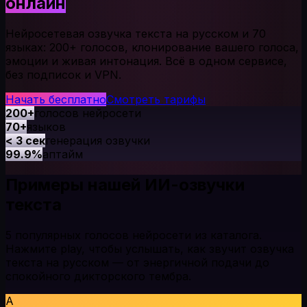
онлайн
Нейросетевая озвучка текста на русском и 70
языках: 200+ голосов, клонирование вашего голоса,
эмоции и живая интонация. Всё в одном сервисе,
без подписок и VPN.
Начать бесплатно
Смотреть тарифы
200+
голосов нейросети
70+
языков
< 3 сек
генерация озвучки
99.9%
аптайм
Примеры нашей ИИ-озвучки
текста
5 популярных голосов нейросети из каталога.
Нажмите play, чтобы услышать, как звучит озвучка
текста на русском — от энергичной подачи до
спокойного дикторского тембра.
A