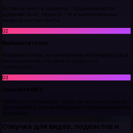
Вставьте текст в редактор. Поддерживаются
ударения («+»), паузы («---») и эмоциональные
акценты внутри текста.
02
Выберите голос
Подберите голос из каталога или используйте свой
клонированный. Настройте скорость и
тональность.
03
Скачайте MP3
Нейросеть сгенерирует аудио за несколько секунд.
Прослушайте, при необходимости перегенерируйте
и скачайте.
Озвучка для видео, подкастов и