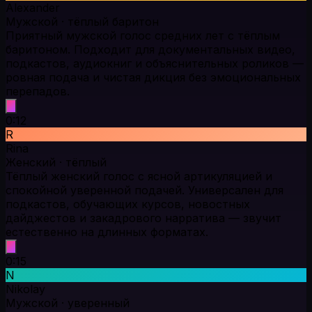
Alexander
Мужской · тёплый баритон
Приятный мужской голос средних лет с тёплым
баритоном. Подходит для документальных видео,
подкастов, аудиокниг и объяснительных роликов —
ровная подача и чистая дикция без эмоциональных
перепадов.
0:12
R
Rina
Женский · тёплый
Тёплый женский голос с ясной артикуляцией и
спокойной уверенной подачей. Универсален для
подкастов, обучающих курсов, новостных
дайджестов и закадрового нарратива — звучит
естественно на длинных форматах.
0:15
N
Nikolay
Мужской · уверенный