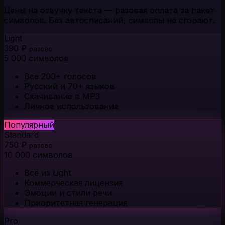
Цены на озвучку текста — разовая оплата за пакет
символов. Без автосписаний, символы не сгорают.
Light
390 ₽
разово
5 000 символов
Все 200+ голосов
Русский и 70+ языков
Скачивание в MP3
Личное использование
Популярный
Standard
750 ₽
разово
10 000 символов
Всё из Light
Коммерческая лицензия
Эмоции и стили речи
Приоритетная генерация
Pro