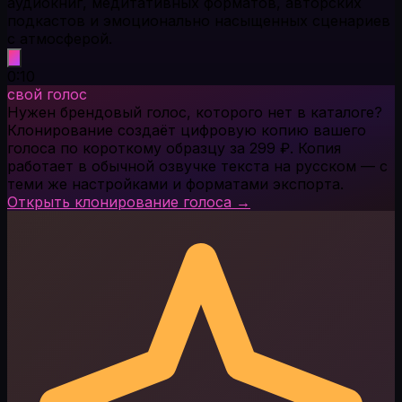
аудиокниг, медитативных форматов, авторских
подкастов и эмоционально насыщенных сценариев
с атмосферой.
0:10
свой голос
Нужен брендовый голос, которого нет в каталоге?
Клонирование создаёт цифровую копию вашего
голоса по короткому образцу за 299 ₽. Копия
работает в обычной озвучке текста на русском — с
теми же настройками и форматами экспорта.
Открыть клонирование голоса →