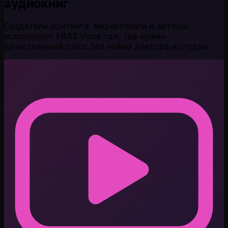
аудиокниг
Создатели контента, маркетологи и авторы
используют ERA2 Voice там, где нужен
качественный голос без найма диктора и студии.