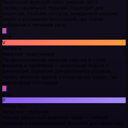
Уверенный мужской голос средних лет с
профессиональной подачей. Подходит для
соцсетей, YouTube-обзоров, закадровой озвучки
видео и рекламных интеграций, где нужна
собранная и читаемая речь.
0:14
V
Veronica
Женский · энергичный
Профессиональная женская озвучка в стиле
фильмов и трейлеров — энергичная подача с
динамикой. Идеальна для рекламных роликов,
промо, анонсов курсов и спортивных видео, где
важна яркая интонация.
0:40
P
Prince Nur
Мужской · глубокий
Низкий бархатный мужской тембр — тёплый,
глубокий и выразительный. Идеален для нарратива