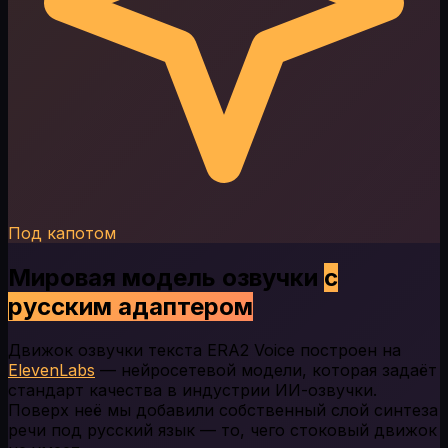
Под капотом
Мировая модель озвучки
с
русским адаптером
Движок озвучки текста ERA2 Voice построен на
ElevenLabs
— нейросетевой модели, которая задаёт
стандарт качества в индустрии ИИ-озвучки.
Поверх неё мы добавили собственный слой синтеза
речи под русский язык — то, чего стоковый движок