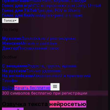
Презентации
PowerPoint, Keynote, слайды
Голос для игр
НПС и персонажи для Unity, Unreal
Голос для TikTok
Тренды, POV и Shorts
Голос для Reels
Instagram-рилс и сторис
Голоса
По типу
Мужские
Дикторские и разговорные
Женские
Мягкие и деловые
Диктор
Поставленный голос
Особые
С эмоциями
Радость, грусть, ирония
На русском
Точные ударения
На английском
Американский и британский
Тарифы
Войти
Начать бесплатно
300 символов бесплатно при регистрации
Озвучка текста
нейросетью