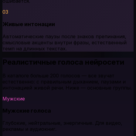
ошибается.
03
Живые интонации
Автоматические паузы после знаков препинания,
смысловые акценты внутри фразы, естественный
темп на длинных текстах.
Реалистичные голоса нейросети
В каталоге больше 200 голосов — все звучат
естественно: с правильным дыханием, паузами и
интонацией живой речи. Ниже — основные группы.
Мужские
Мужские голоса
Глубокие, нейтральные, энергичные. Для видео,
рекламы и аудиокниг.