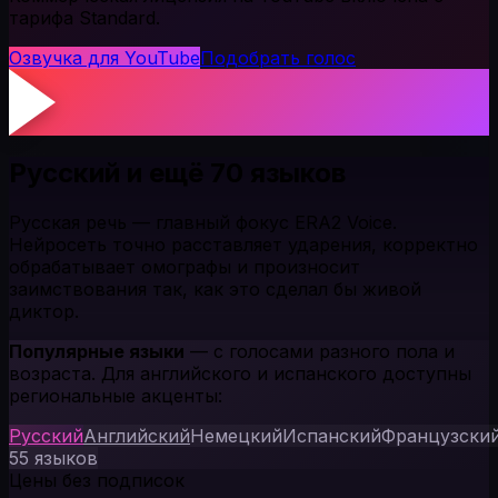
тарифа Standard.
Озвучка для YouTube
Подобрать голос
Русский и ещё 70 языков
Русская речь — главный фокус ERA2 Voice.
Нейросеть точно расставляет ударения, корректно
обрабатывает омографы и произносит
заимствования так, как это сделал бы живой
диктор.
Популярные языки
— с голосами разного пола и
возраста. Для английского и испанского доступны
региональные акценты:
Русский
Английский
Немецкий
Испанский
Французски
55 языков
Цены без подписок