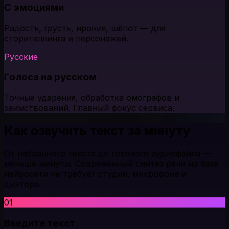
С эмоциями
Радость, грусть, ирония, шёпот — для
сторителлинга и персонажей.
Русские
Голоса на русском
Точные ударения, обработка омографов и
заимствований. Главный фокус сервиса.
Как озвучить текст за минуту
От набранного текста до готового аудиофайла —
меньше минуты. Современный синтез речи на базе
нейросети не требует студии, микрофона и
диктора.
01
Введите текст