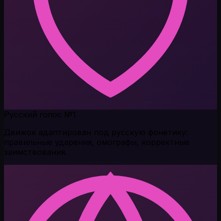
Русский голос №1
Движок адаптирован под русскую фонетику:
правильные ударения, омографы, корректные
заимствования.