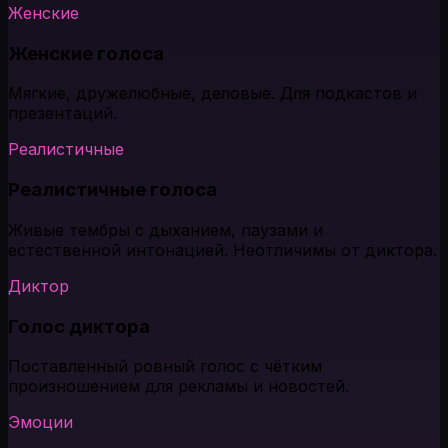
Женские
Женские голоса
Мягкие, дружелюбные, деловые. Для подкастов и
презентаций.
Реалистичные
Реалистичные голоса
Живые тембры с дыханием, паузами и
естественной интонацией. Неотличимы от диктора.
Диктор
Голос диктора
Поставленный ровный голос с чётким
произношением для рекламы и новостей.
Эмоции