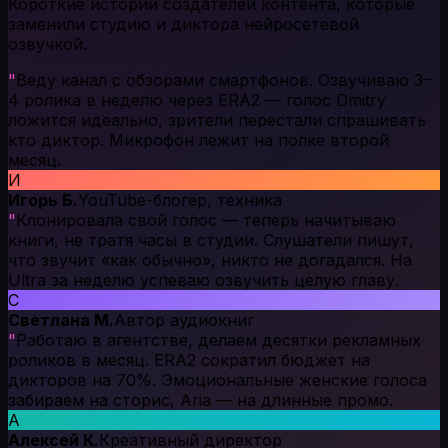
Короткие истории создателей контента, которые
заменили студию и диктора нейросетевой
озвучкой.
"
Веду канал с обзорами смартфонов. Озвучиваю 3–
4 ролика в неделю через ERA2 — голос Dmitry
ложится идеально, зрители перестали спрашивать
кто диктор. Микрофон лежит на полке второй
месяц.
И
Игорь Б.
YouTube-блогер, техника
"
Клонировала свой голос — теперь начитываю
книги, не тратя часы в студии. Слушатели пишут,
что звучит «как обычно», никто не догадался. На
Ultra за неделю успеваю озвучить целую главу.
С
Светлана М.
Автор аудиокниг
"
Работаю в агентстве, делаем десятки рекламных
роликов в месяц. ERA2 сократил бюджет на
дикторов на 70%. Эмоциональные женские голоса
забираем на сторис, Aria — на длинные промо.
А
Алексей К.
Креативный директор